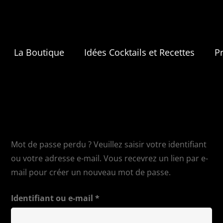
La Boutique
Idées Cocktails et Recettes
P
Mot de passe perdu ? Veuillez saisir votre identifiant
ou votre adresse e-mail. Vous recevrez un lien par e-
mail pour créer un nouveau mot de passe.
Obligatoire
Identifiant ou e-mail
*