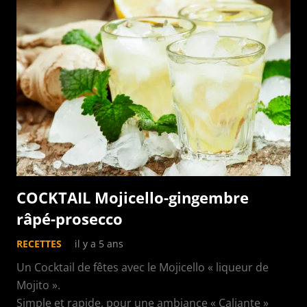
COCKTAIL Mojicello-gingembre
râpé-prosecco
RECETTES
il y a 5 ans
Un Cocktail de fêtes avec le Mojicello « liqueur de
Mojito ».
Simple et rapide, pour une ambiance « Caliante »