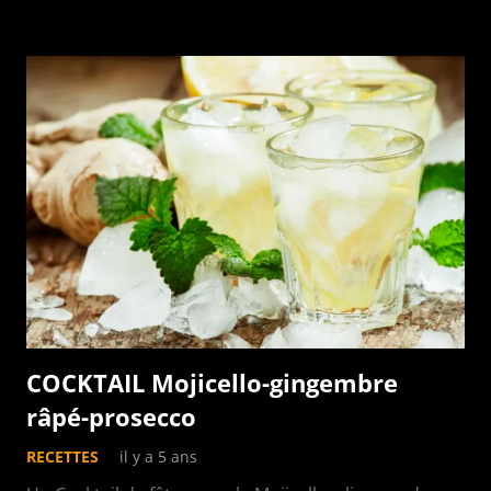
COCKTAIL Mojicello-gingembre
râpé-prosecco
RECETTES
il y a 5 ans